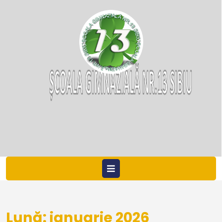
Skip
to
content
.
Open
Menu
Lună:
ianuarie 2026