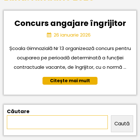
Co
Concurs angajare îngrijitor
ang
26
26 ianuarie 2026
îngr
ianuarie
2026
Școala Gimnazială Nr 13 organizează concurs pentru
ocuparea pe perioadă determinată a funcției
contractuale vacante, de îngrijitor, cu o normă ...
Citește
Citește mai mult
mai
mult
Căutare
Caută