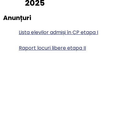
2025
Anunțuri
Lista elevilor admiși în CP etapa I
Raport locuri libere etapa II