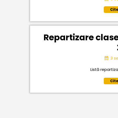
Cit
Repartizare clas
3 s
Listă repartiza
Cit