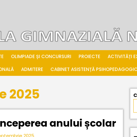
TE
OLIMPIADE ȘI CONCURSURI
PROIECTE
ACTIVITĂȚI 
IONALĂ
ADMITERE
CABINET ASISTENȚĂ PSIHOPEDAGOGI
e 2025
C
Info
 începerea anului școlar
priv
5
eptembrie 2025