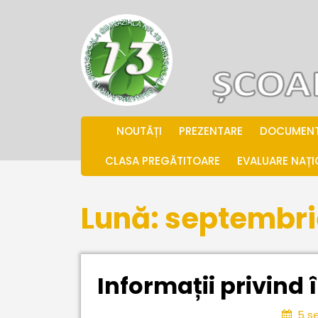
Skip
to
content
.
NOUTĂȚI
PREZENTARE
DOCUMEN
CLASA PREGĂTITOARE
EVALUARE NAȚ
Lună:
septembri
Informații privind
5 s