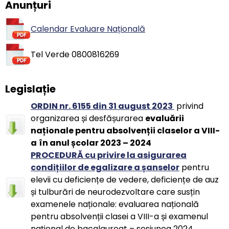
Anunțuri
Calendar Evaluare Națională
Tel Verde 0800816269
Legislație
ORDIN nr. 6155 din 31 august 2023
privind
organizarea și desfășurarea
evaluării
naționale pentru absolvenții claselor a VIII-
a
în anul școlar 2023 – 2024
PROCEDURĂ cu privire la asigurarea
condițiilor de egalizare a șanselor
pentru
elevii cu deficiențe de vedere, deficiențe de auz
și tulburări de neurodezvoltare care susțin
examenele naționale: evaluarea națională
pentru absolvenții clasei a VIII-a și examenul
național de bacalaureat – sesiunea 2024