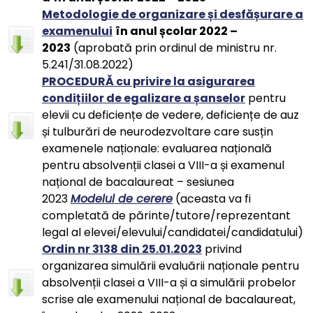
Metodologie de organizare și desfășurare a
examenului
în anul școlar 2022 –
2023
(aprobată prin ordinul de ministru nr.
5.241/31.08.2022)
PROCEDURĂ cu privire la asigurarea
condițiilor de egalizare a șanselor
pentru
elevii cu deficiențe de vedere, deficiențe de auz
și tulburări de neurodezvoltare care susțin
examenele naționale: evaluarea națională
pentru absolvenții clasei a VIII-a și examenul
național de bacalaureat – sesiunea
2023
Modelul de cerere
(aceasta va fi
completată de părinte/tutore/reprezentant
legal al elevei/elevului/candidatei/candidatului)
Ordin nr 3138 din 25.01.2023
privind
organizarea simulării evaluării naționale pentru
absolvenții clasei a VIII-a și a simulării probelor
scrise ale examenului național de bacalaureat,