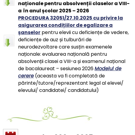
naționale pentru absolvenții claselor a VIII-
a
în anul școlar 2025 – 2026
PROCEDURA 32051/27.10.2025 cu privire la
asigurarea condițiilor de egalizare a
șanselor
pentru elevii cu deficiențe de vedere,
deficiențe de auz și tulburări de
neurodezvoltare care susțin examenele
naționale: evaluarea națională pentru
absolvenții clasei a VIII-a și examenul național
de bacalaureat – sesiunea 2026
M
odelul de
cerere
(aceasta va fi completată de
părinte/tutore/reprezentant legal al elevei/
elevului/ candidatei/ candidatului)