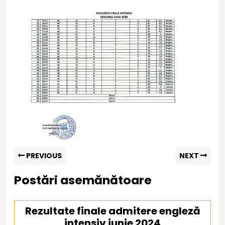
Navigare
Previous
Nex
PREVIOUS
NEXT
post:
pos
în
Postări asemănătoare
articole
Rezultate finale admitere engleză
intensiv iunie 2024