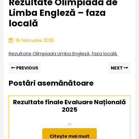
Rezultate Olimpiada de
Limba Engleză – faza
locală
16
16 februarie 2026
februarie
2026
Rezultate Olimpiada Limba Engleză, faza locală.
Navigare
Previous
Nex
PREVIOUS
NEXT
post:
pos
în
Postări asemănătoare
articole
Rezultate finale Evaluare Națională
2025
...
Citește
Citește mai mult