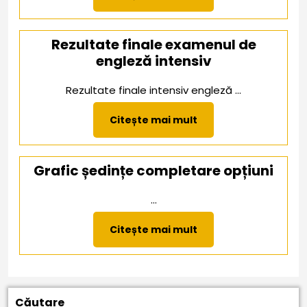
mai
mult
Rezultate finale examenul de
engleză intensiv
Rezultate finale intensiv engleză ...
Citește
Citește mai mult
mai
mult
Grafic ședințe completare opțiuni
...
Citește
Citește mai mult
mai
mult
Căutare