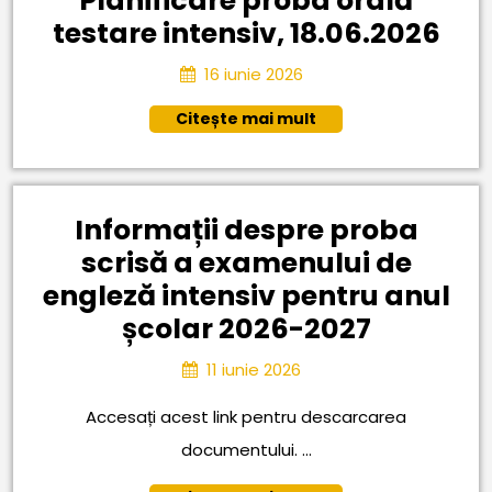
Planificare proba orală
Pla
testare intensiv, 18.06.2026
pr
16
16 iunie 2026
ora
iunie
Citește
Citește mai mult
2026
tes
mai
int
mult
18.
Informații despre proba
scrisă a examenului de
engleză intensiv pentru anul
Informaț
școlar 2026-2027
despre
11
11 iunie 2026
proba
iunie
2026
Accesați acest link pentru descarcarea
scrisă
documentului. ...
a