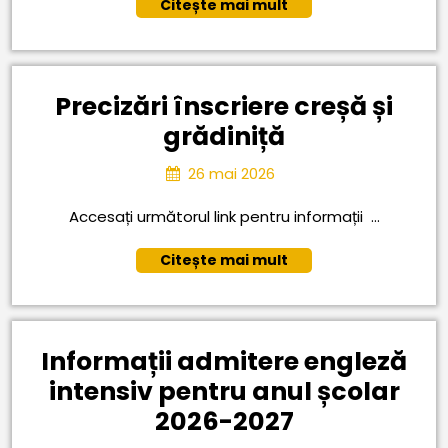
examenu
Citește
Citește mai mult
de
mai
mult
engleză
intensiv
Precizări înscriere creșă și
pentru
Precizări
grădiniță
anul
înscriere
26
26 mai 2026
școlar
creșă
mai
2026-
2026
Accesați următorul link pentru informații ...
și
2027
grădiniță
Citește
Citește mai mult
mai
mult
Informații admitere engleză
intensiv pentru anul școlar
Informații
2026-2027