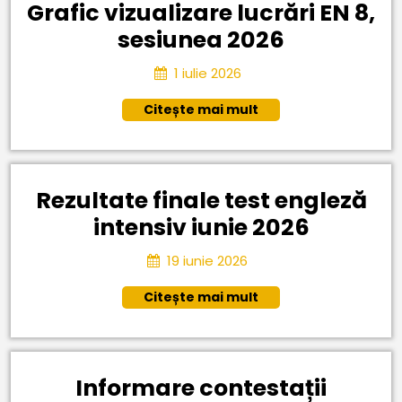
Grafic vizualizare lucrări EN 8,
Grafic
sesiunea 2026
vizualizar
1
1 iulie 2026
lucrări
iulie
Citește
Citește mai mult
2026
EN
mai
8,
mult
sesiunea
Rezultate finale test engleză
2026
Rezulta
intensiv iunie 2026
finale
19
19 iunie 2026
test
iunie
Citește
Citește mai mult
2026
engleză
mai
intensiv
mult
iunie
Informare contestații
2026