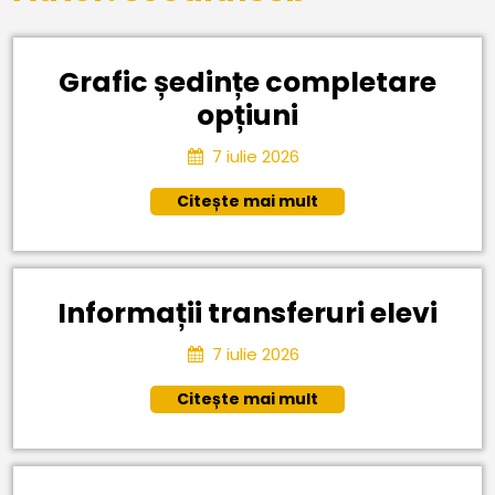
Grafic ședințe completare
Grafic
opțiuni
ședințe
7
7 iulie 2026
completare
iulie
Citește
Citește mai mult
2026
opțiuni
mai
mult
Info
Informații transferuri elevi
tran
7
7 iulie 2026
elev
iulie
Citește
Citește mai mult
2026
mai
mult