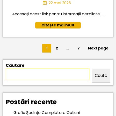
admitere
22
22 mai 2026
engleză
mai
2026
Accesați acest link pentru informații detaliate. ...
intensiv
pentru
Citește
Citește mai mult
anul
mai
mult
școlar
Paginație
2026-
1
2
…
7
Next page
articole
PAGE
PAGE
PAGE
2027
Căutare
Caută
Postări recente
Grafic Ședințe Completare Opțiuni