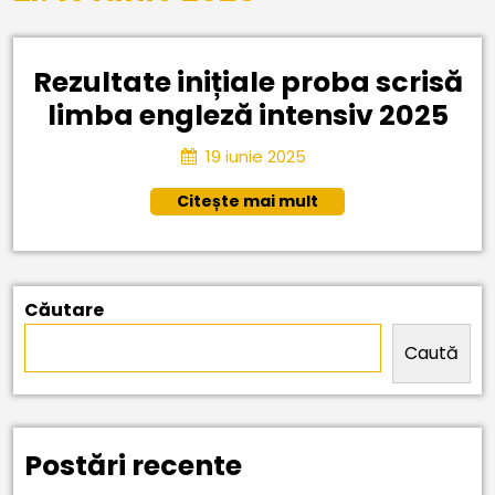
Rezultate inițiale proba scrisă
Rez
limba engleză intensiv 2025
ini
19
19 iunie 2025
pr
iunie
Citește
Citește mai mult
2025
scr
mai
li
mult
en
int
Căutare
20
Caută
Postări recente