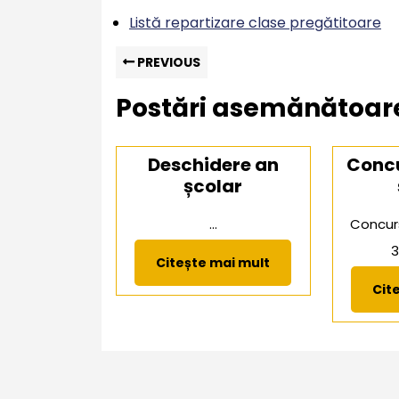
septembrie
Listă repartizare clase pregătitoare
2025
Navigare
Previous
PREVIOUS
post:
în
Postări asemănătoar
articole
Deschidere an
Concu
școlar
...
Concurs
3
Citește
Citește mai mult
mai
Cit
mult