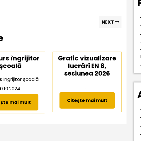
Next
NEXT
post:
e
rs îngrijitor
Grafic vizualizare
școală
lucrări EN 8,
sesiunea 2026
 ingrijitor școală
...
0.10.2024 ...
Citește
Citește mai mult
Citește
ește mai mult
mai
mai
mult
mult