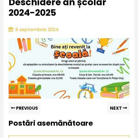
Deschidere an școlar
2024-2025
6
6 septembrie 2024
septembrie
2024
Navigare
Previous
Nex
PREVIOUS
NEXT
post:
pos
în
Postări asemănătoare
articole