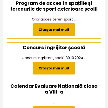
Program de acces în spațiile și
terenurile de sport exterioare școlii
Orar acces teren sport ...
Citește
Citește mai mult
mai
mult
Concurs îngrijitor școală
Concurs ingrijitor școală 30.10.2024 ...
Citește
Citește mai mult
mai
mult
Calendar Evaluare Națională clasa
a VIII-a
...