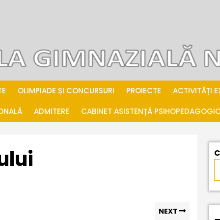
TE
OLIMPIADE ȘI CONCURSURI
PROIECTE
ACTIVITĂȚI 
IONALĂ
ADMITERE
CABINET ASISTENȚĂ PSIHOPEDAGOGI
ului
C
Next
NEXT
post: