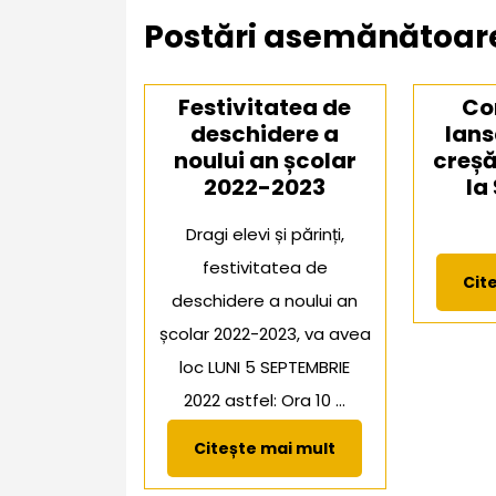
în
Postări asemănătoar
articole
Festivitatea de
Co
deschidere a
lans
noului an școlar
creșă
2022-2023
la
Dragi elevi și părinți,
festivitatea de
Cit
deschidere a noului an
școlar 2022-2023, va avea
loc LUNI 5 SEPTEMBRIE
2022 astfel: Ora 10 ...
Citește
Citește mai mult
mai
mult