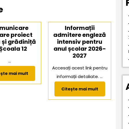
e
municare
Informații
are proiect
admitere engleză
 și grădiniță
intensiv pentru
 Școala 12
anul școlar 2026-
2027
...
Accesați acest link pentru
Citește
ește mai mult
informații detaliate. ...
mai
mult
Citește
Citește mai mult
mai
mult