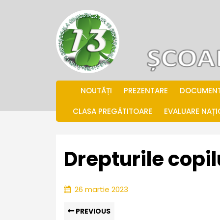
Skip
to
content
.
NOUTĂȚI
PREZENTARE
DOCUMEN
CLASA PREGĂTITOARE
EVALUARE NAȚ
Drepturile copil
26
26 martie 2023
martie
Navigare
Previous
2023
PREVIOUS
post: