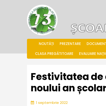
Skip
to
content
.
NOUTĂȚI
PREZENTARE
DOCUMEN
CLASA PREGĂTITOARE
EVALUARE NAȚ
Festivitatea de
noului an școla
1
1 septembrie 2022