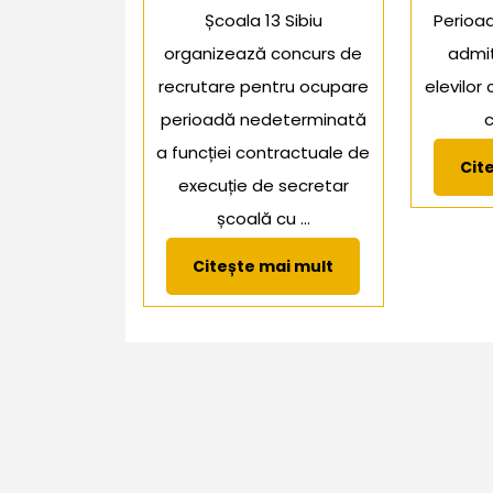
Școala 13 Sibiu
Perioad
organizează concurs de
admit
recrutare pentru ocupare
elevilor
perioadă nedeterminată
c
a funcției contractuale de
Cit
execuție de secretar
școală cu ...
Citește
Citește mai mult
mai
mult