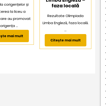
Limba Engleză –
a corigențelor și
faza locală
erea la liceu a
Rezultate Olimpiada
 care au promovat
Limba Engleză, faza locală.
origența ...
...
Citește
ește mai mult
Citește
mai
Citește mai mult
mai
mult
mult