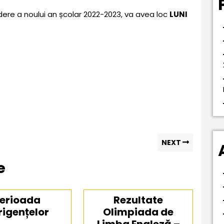
hidere a noului an școlar 2022-2023, va avea loc
LUNI
Next
NEXT
post:
e
erioada
Rezultate
rigențelor
Olimpiada de