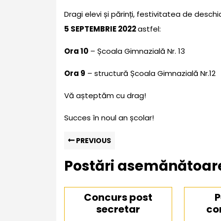
septembrie
2022
Dragi elevi și părinți, festivitatea de desc
5 SEPTEMBRIE 2022
astfel:
Ora 10
– Școala Gimnazială Nr. 13
Ora 9
– structură Școala Gimnazială Nr.12
Vă așteptăm cu drag!
Succes în noul an școlar!
Navigare
Previous
PREVIOUS
post:
în
Postări asemănătoar
articole
Concurs post
P
secretar
co