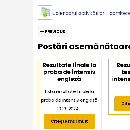
iunie
2022
Calendarul activităților – admiter
Navigare
Previous
PREVIOUS
post:
în
Postări asemănătoar
articole
Rezultate finale la
Rezu
proba de intensiv
te
engleză
intens
Lista rezultate finale la
proba de intensiv engleză
Cit
2023-2024 ...
Citește
Citește mai mult
mai