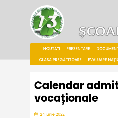
Skip
to
content
.
NOUTĂȚI
PREZENTARE
DOCUMEN
CLASA PREGĂTITOARE
EVALUARE NAȚ
Calendar admit
vocaționale
24
24 iunie 2022