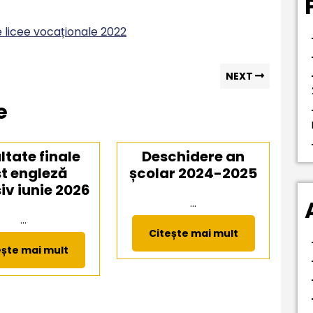
e licee vocaționale 2022
Next
NEXT
post:
e
ltate finale
Deschidere an
st engleză
școlar 2024-2025
iv iunie 2026
...
...
Citește
Citește mai mult
mai
Citește
ește mai mult
mult
mai
mult