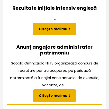
Rezultate inițiale intensiv engleză
...
Citește
Citește mai mult
mai
mult
Anunț angajare administrator
patrimoniu
Școala Gimnazială Nr 13 organizează concurs de
recrutare pentru ocuparea pe perioadă
determinată a funcției contractuale, de execuție,
vacante, de ...
Citește
Citește mai mult
mai
mult