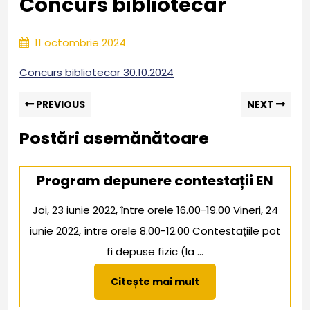
Concurs bibliotecar
11
11 octombrie 2024
octombrie
2024
Concurs bibliotecar 30.10.2024
Navigare
Previous
Nex
PREVIOUS
NEXT
post:
pos
în
Postări asemănătoare
articole
Program depunere contestații EN
Joi, 23 iunie 2022, între orele 16.00-19.00 Vineri, 24
iunie 2022, între orele 8.00-12.00 Contestațiile pot
fi depuse fizic (la ...
Citește
Citește mai mult
mai
mult